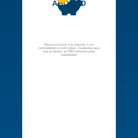
AHORRO
Planea tu futuro o la solución a tus
necesidades a
corto plazo. Cualquiera que
sea tu deseo, en FBS
estamos para
respaldarte